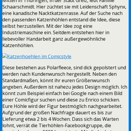
Mitten in Thüringen, in der Stadt Greiz, lebt Familie
Schaarschmidt. Hier züchtet sie mit Leidenschaft Sphynx,
eine kanadische Nacktkatzenrasse. Auf der Suche nach
den passenden Katzenhöhlen entstand die Idee, diese
selbst herzustellen. Mit der Idee zog eine
Industriemaschine ein. Seitdem entstehen hier in
liebevoller Handarbeit ganz außergewöhnliche
Katzenhöhlen.
Diese bestehen aus Polarfleece, sind dick gepolstert und
werden nach Kundenwunsch hergestellt. Neben den
Standardmaßen, könnt ihr euren Größenwunsch
angeben. Außerdem ist nahezu jedes Design möglich. Ich
könnt zum Beispiel einfach bei Google nach einem Bild
einer Comicfigur suchen und diese zu Enrico schicken.
Eure Höhle wird der Figur bestmöglich nachgearbeitet.
Aufgrund der großen Nachfrage dauert es bis zur
Lieferung etwa 2 bis 4 Wochen. Dass sich das Warten
lohnt, verrät die Tierhöhlen-Facebookgruppe, die