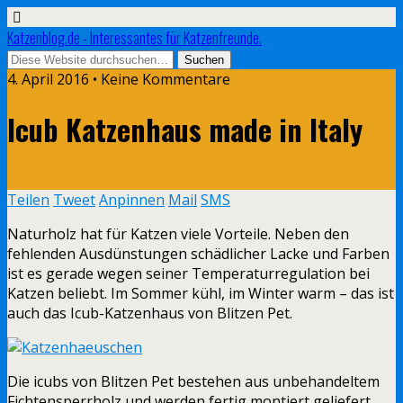
Katzenblog.de - Interessantes für Katzenfreunde.
4. April 2016 • Keine Kommentare
Icub Katzenhaus made in Italy
Teilen
Tweet
Anpinnen
Mail
SMS
Naturholz hat für Katzen viele Vorteile. Neben den
fehlenden Ausdünstungen schädlicher Lacke und Farben
ist es gerade wegen seiner Temperaturregulation bei
Katzen beliebt. Im Sommer kühl, im Winter warm – das ist
auch das Icub-Katzenhaus von Blitzen Pet.
Die icubs von Blitzen Pet bestehen aus unbehandeltem
Fichtensperrholz und werden fertig montiert geliefert.