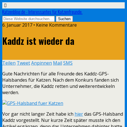
Katzenblog.de - Interessantes für Katzenfreunde.
6. Januar 2017 • Keine Kommentare
Kaddz ist wieder da
Teilen
Tweet
Anpinnen
Mail
SMS
Gute Nachrichten für alle Freunde des Kaddz-GPS-
Halsbandes für Katzen. Nach dem Konkurs fanden sich
Unternehmer, die Kaddz retten und weiterentwickeln
werden.
Vor gar nicht langer Zeit habe ich
hier
das GPS-Halsband
Kaddz vorgestellt. Nur kurze Zeit später musste ich den
Artikel ergänzen, denn das Unternehmen dahinter hatte