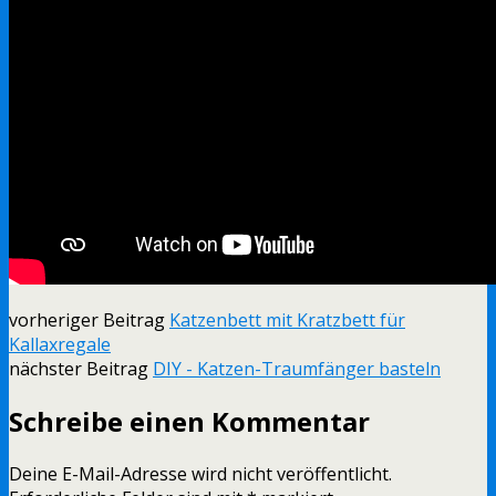
vorheriger Beitrag
Katzenbett mit Kratzbett für
Kallaxregale
nächster Beitrag
DIY - Katzen-Traumfänger basteln
Schreibe einen Kommentar
Deine E-Mail-Adresse wird nicht veröffentlicht.