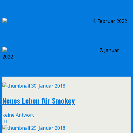
nähen
4. Februar 2022
Katzenintelligenzspielzeug Brainy Cat
7. Januar
2022
Katzenbaby macht überall hin – was tun?
30. Januar 2018
Neues Leben für Smokey
keine Antwort
29. Januar 2018