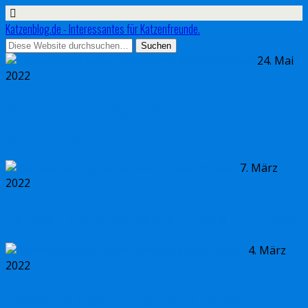
Katzenblog.de - Interessantes für Katzenfreunde.
24. Mai
2022
Katzenhöhle selber nähen (mit
Schnittmuster)
7. März
2022
Zahnsanierung bei Katzen – Ablauf (Video)
4. März
2022
Kosmetiktasche in Katzenform selber